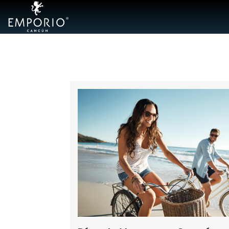
Hoteles
Emporio
Acapulco
Cdmx
Ixtapa
Mazatlán
Veracruz
Zacatecas
Samba