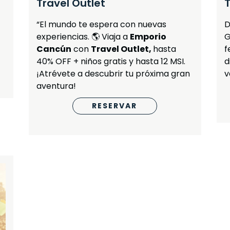
Travel Outlet
T
“El mundo te espera con nuevas
D
experiencias. 🌎 Viaja a
Emporio
G
Cancún
con
Travel Outlet,
hasta
f
40% OFF + niños gratis y hasta 12 MSI.
d
¡Atrévete a descubrir tu próxima gran
v
aventura!
RESERVAR