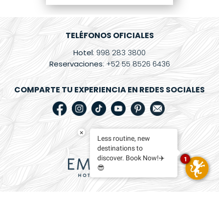
360°
Blog
TELÉFONOS OFICIALES
Hotel
: 998 283 3800
Contacto
Reservaciones
: +52 55 8526 6436
Facturación
Electrónica
COMPARTE TU EXPERIENCIA EN REDES SOCIALES
Preguntas
Frecuentes
×
Less routine, new
destinations to
discover. Book Now!✈️
1
😎