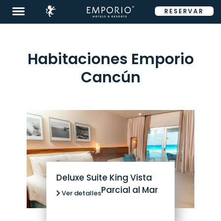
RESERVAR
ENG
Habitaciones Emporio
Cancún
Destinos
Promociones
Habitaciones
Restaurantes
&
Bares
Deluxe Suite King Vista
Parcial al Mar
Ver detalles
Eventos
Tour